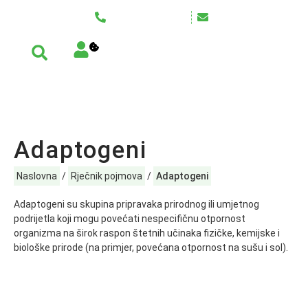
AGRO RELIKT d.o.o.
+385 99 66 00 088
info@agrorelikt.hr
Adaptogeni
Naslovna
/
Rječnik pojmova
/
Adaptogeni
Adaptogeni su skupina pripravaka prirodnog ili umjetnog
podrijetla koji mogu povećati nespecifičnu otpornost
organizma na širok raspon štetnih učinaka fizičke, kemijske i
biološke prirode (na primjer, povećana otpornost na sušu i sol).