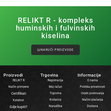
RELIKT R - kompleks
huminskih i fulvinskih
kiselina
NARUČI PROIZVODE
Proizvodi
Trgovina
Informacije
RELIKT R
Registracija
O nama
Način primjene
Moj račun
Politika privatnosti
Certifikati
Trgovina
Uvjeti poslovanja
Košarica
Načini plaćanja
Katalozi
Narudžba
Dostava
Gdje kupiti?