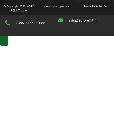
© Copyright 2026. AGRO
Izjava o pristupačnosti
Postavke kolačića
RELIKT d.o.o.
info@agrorelikt.hr
+385 99 66 00 088