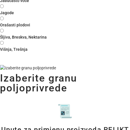
Jabučasto voće
Jagode
Orašasti plodovi
Šljiva, Breskva, Nektarina
Višnja, Trešnja
Izaberite granu
poljoprivrede
Upute za primjenu proizvoda RELIKT