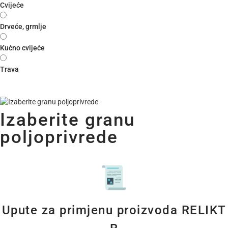
Cvijeće
Drveće, grmlje
Kućno cvijeće
Trava
Izaberite granu
poljoprivrede
Upute za primjenu proizvoda RELIKT