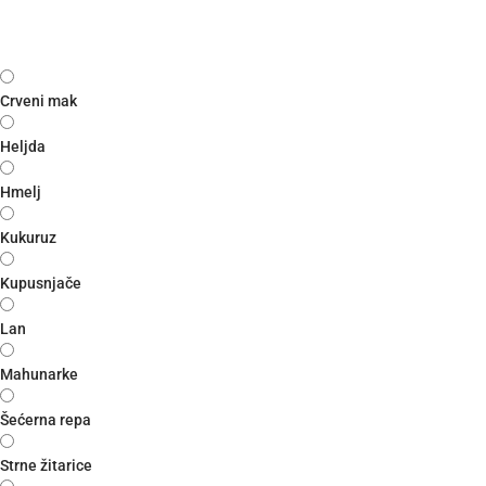
Crveni mak
Heljda
Hmelj
Kukuruz
Kupusnjače
Lan
Mahunarke
Šećerna repa
Strne žitarice