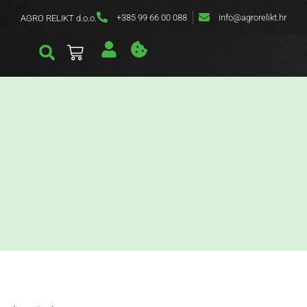
+385 99 66 00 088
info@agrorelikt.hr
AGRO RELIKT d.o.o.