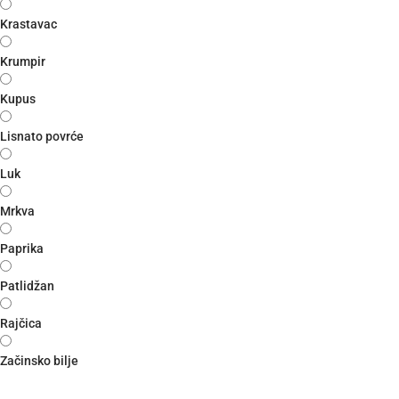
Krastavac
Krumpir
Kupus
Lisnato povrće
Luk
Mrkva
Paprika
Patlidžan
Rajčica
Začinsko bilje