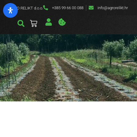
+385 99 66 00 088
info@agrorelikt.hr
AGRO RELIKT d.o.o.