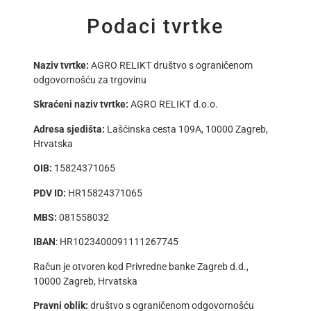
Podaci tvrtke
Naziv tvrtke:
AGRO RELIKT društvo s ograničenom
odgovornošću za trgovinu
Skraćeni naziv tvrtke:
AGRO RELIKT d.o.o.
Adresa sjedišta:
Lašćinska cesta 109A, 10000 Zagreb,
Hrvatska
OIB:
15824371065
PDV ID:
HR15824371065
MBS:
081558032
IBAN
: HR1023400091111267745
Račun je otvoren kod Privredne banke Zagreb d.d.,
10000 Zagreb, Hrvatska
Pravni oblik:
društvo s ograničenom odgovornošću