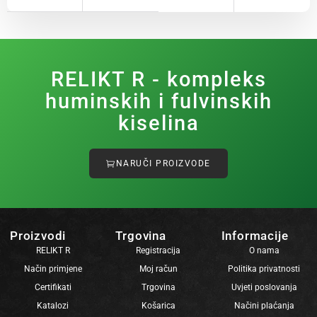
RELIKT R - kompleks
huminskih i fulvinskih
kiselina
NARUČI PROIZVODE
Proizvodi
Trgovina
Informacije
RELIKT R
Registracija
O nama
Način primjene
Moj račun
Politika privatnosti
Certifikati
Trgovina
Uvjeti poslovanja
Katalozi
Košarica
Načini plaćanja