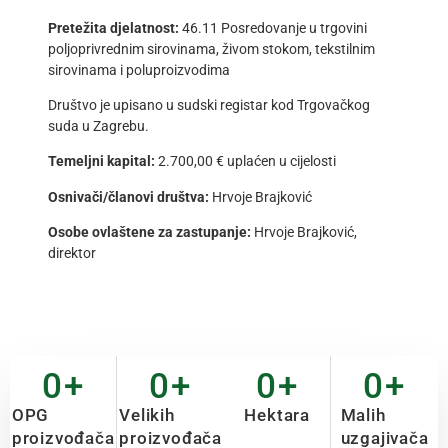
Pretežita djelatnost:
46.11 Posredovanje u trgovini
poljoprivrednim sirovinama, živom stokom, tekstilnim
sirovinama i poluproizvodima
Društvo je upisano u sudski registar kod Trgovačkog
suda u Zagrebu.
Temeljni kapital:
2.700,00 € uplaćen u cijelosti
Osnivači/članovi društva:
Hrvoje Brajković
Osobe ovlaštene za zastupanje:
Hrvoje Brajković,
direktor
0
+
0
+
0
+
0
+
OPG
Velikih
Hektara
Malih
proizvođača
proizvođača
uzgajivača