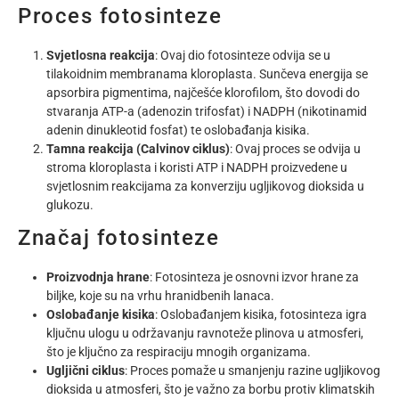
Proces fotosinteze
Svjetlosna reakcija
: Ovaj dio fotosinteze odvija se u
tilakoidnim membranama kloroplasta. Sunčeva energija se
apsorbira pigmentima, najčešće klorofilom, što dovodi do
stvaranja ATP-a (adenozin trifosfat) i NADPH (nikotinamid
adenin dinukleotid fosfat) te oslobađanja kisika.
Tamna reakcija (Calvinov ciklus)
: Ovaj proces se odvija u
stroma kloroplasta i koristi ATP i NADPH proizvedene u
svjetlosnim reakcijama za konverziju ugljikovog dioksida u
glukozu.
Značaj fotosinteze
Proizvodnja hrane
: Fotosinteza je osnovni izvor hrane za
biljke, koje su na vrhu hranidbenih lanaca.
Oslobađanje kisika
: Oslobađanjem kisika, fotosinteza igra
ključnu ulogu u održavanju ravnoteže plinova u atmosferi,
što je ključno za respiraciju mnogih organizama.
Ugljični ciklus
: Proces pomaže u smanjenju razine ugljikovog
dioksida u atmosferi, što je važno za borbu protiv klimatskih