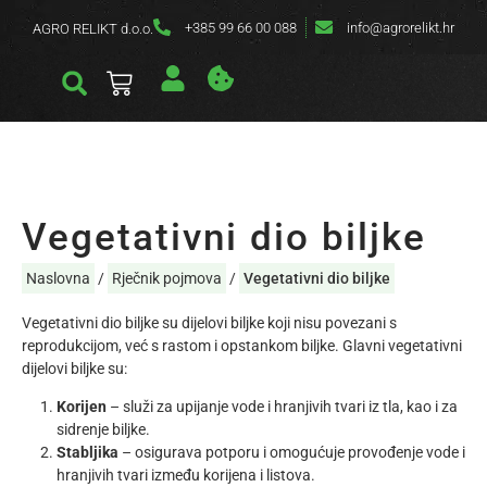
+385 99 66 00 088
info@agrorelikt.hr
AGRO RELIKT d.o.o.
Vegetativni dio biljke
Naslovna
/
Rječnik pojmova
/
Vegetativni dio biljke
Vegetativni dio biljke su dijelovi biljke koji nisu povezani s
reprodukcijom, već s rastom i opstankom biljke. Glavni vegetativni
dijelovi biljke su:
Korijen
– služi za upijanje vode i hranjivih tvari iz tla, kao i za
sidrenje biljke.
Stabljika
– osigurava potporu i omogućuje provođenje vode i
hranjivih tvari između korijena i listova.