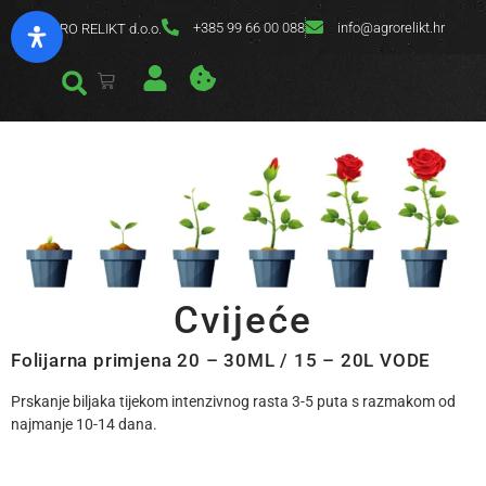
+385 99 66 00 088
info@agrorelikt.hr
AGRO RELIKT d.o.o.
Cvijeće
Folijarna primjena 20 – 30ML / 15 – 20L VODE
Prskanje biljaka tijekom intenzivnog rasta 3-5 puta s razmakom od
najmanje 10-14 dana.