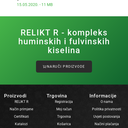
15.05.2020. - 11 MB
RELIKT R - kompleks
huminskih i fulvinskih
kiselina
NARUČI PROIZVODE
Proizvodi
Trgovina
Informacije
RELIKT R
Registracija
O nama
Način primjene
Moj račun
Politika privatnosti
Certifikati
Trgovina
Uvjeti poslovanja
Katalozi
Košarica
Načini plaćanja