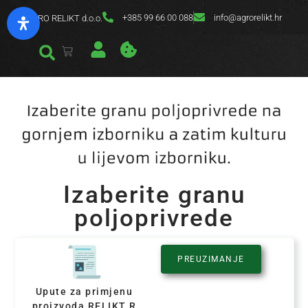
+385 99 66 00 088
info@agrorelikt.hr
AGRO RELIKT d.o.o.
Izaberite granu
poljoprivrede
PREUZIMANJE
Upute za primjenu
proizvoda RELIKT R