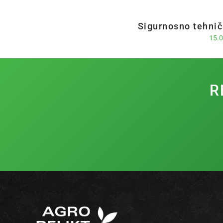
Sigurnosno tehnič
15.0
R