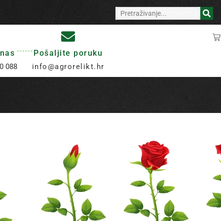
 nas
Pošaljite poruku
0 088
info@agrorelikt.hr