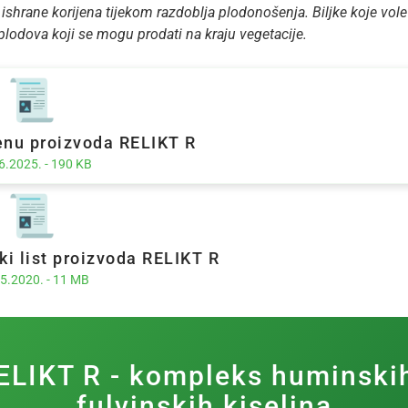
hrane korijena tijekom razdoblja plodonošenja. Biljke koje vole t
lodova koji se mogu prodati na kraju vegetacije.
enu proizvoda RELIKT R
6.2025. - 190 KB
ki list proizvoda RELIKT R
5.2020. - 11 MB
ELIKT R - kompleks huminskih
fulvinskih kiselina