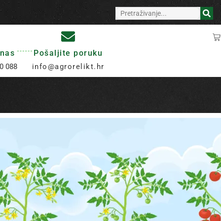
 nas
Pošaljite poruku
0 088
info@agrorelikt.hr