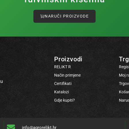
NARUČI PROIZVODE
Proizvodi
Trg
RELIKT R
Regis
Način primjene
Moj r
ku
Certifikati
Trgov
Katalozi
Košar
Gdje kupiti?
Naru
info@agrorelikt.hr