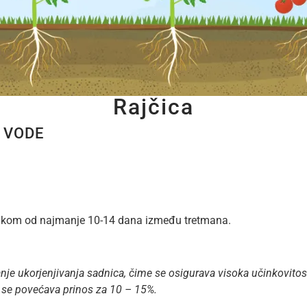
Rajčica
L VODE
zmakom od najmanje 10-14 dana između tretmana.
anje ukorjenjivanja sadnica, čime se osigurava visoka učinkovitost
e se povećava prinos za 10 – 15%.