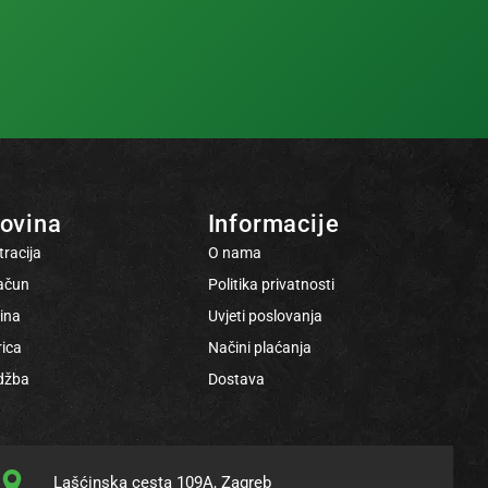
ovina
Informacije
tracija
O nama
ačun
Politika privatnosti
ina
Uvjeti poslovanja
ica
Načini plaćanja
džba
Dostava
Lašćinska cesta 109A, Zagreb