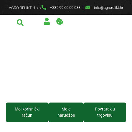
+385 99 66 00 088
info@agrorelikt.hr
AGRO RELIKT d.o.o.
Moj korisnički
Moje
Povratak u
račun
narudžbe
trgovinu