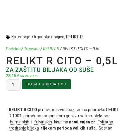
Kategorije:
Organska gnojiva
,
RELIKT R
Početna
/
Trgovina
/
RELIKT R
/ RELIKT R CITO – 0,5L
RELIKT R CITO – 0,5L
ZA ZAŠTITU BILJAKA OD SUŠE
28,15
€
sa PDV-om
DODAJ U KOŠARICU
RELIKT R CITO
je novi proizvod baziran na pripravku RELIKT
R 100% prirodnom organskom gnojivu sa kompleksom
huminskih
i
fulvinskih
kiselina
namijenjen za
Folijarno
tretiranje biljaka
tijekom perioda velikih suša.
Sastav