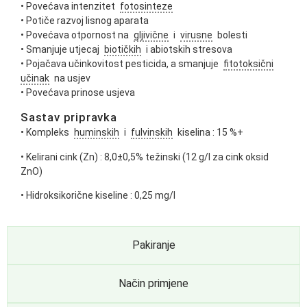
• Povećava intenzitet
fotosinteze
• Potiče razvoj lisnog aparata
• Povećava otpornost na
gljivične
i
virusne
bolesti
• Smanjuje utjecaj
biotičkih
i abiotskih stresova
• Pojačava učinkovitost pesticida, a smanjuje
fitotoksični
učinak
na usjev
• Povećava prinose usjeva
Sastav pripravka
• Kompleks
huminskih
i
fulvinskih
kiselina : 15 %+
• Kelirani cink (Zn) : 8,0±0,5% težinski (12 g/l za cink oksid
ZnO)
• Hidroksikorične kiseline : 0,25 mg/l
Pakiranje
Način primjene