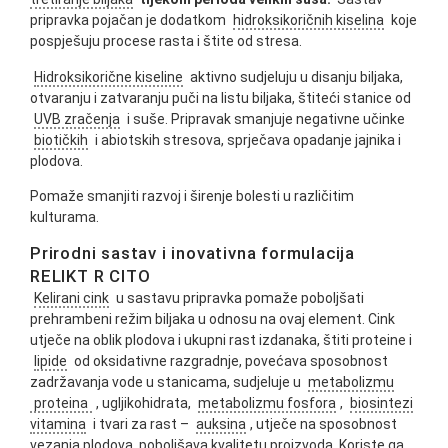
pripravka pojačan je dodatkom
hidroksikoričnih kiselina
koje
pospješuju procese rasta i štite od stresa.
Hidroksikorične kiseline
aktivno sudjeluju u disanju biljaka,
otvaranju i zatvaranju puči na listu biljaka, štiteći stanice od
UVB zračenja
i suše. Pripravak smanjuje negativne učinke
biotičkih
i abiotskih stresova, sprječava opadanje jajnika i
plodova.
Pomaže smanjiti razvoj i širenje bolesti u različitim
kulturama.
Prirodni sastav i inovativna formulacija
RELIKT R CITO
Kelirani cink
u sastavu pripravka pomaže poboljšati
prehrambeni režim biljaka u odnosu na ovaj element. Cink
utječe na oblik plodova i ukupni rast izdanaka, štiti proteine ​​i
lipide
od oksidativne razgradnje, povećava sposobnost
zadržavanja vode u stanicama, sudjeluje u
metabolizmu
proteina
, ugljikohidrata,
metabolizmu fosfora
,
biosintezi
vitamina
i tvari za rast –
auksina
, utječe na sposobnost
vezanja plodova, poboljšava kvalitetu proizvoda. Koriste ga