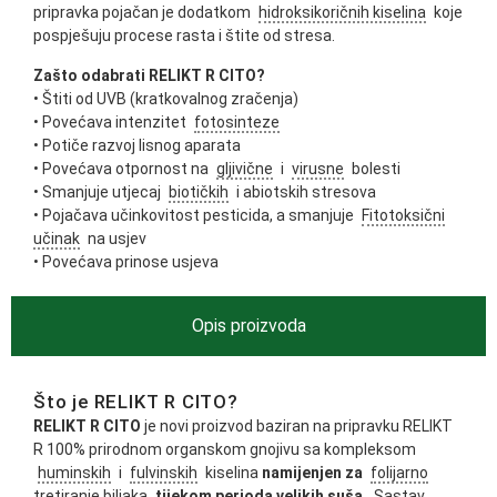
pripravka pojačan je dodatkom
hidroksikoričnih kiselina
koje
pospješuju procese rasta i štite od stresa.
Zašto odabrati RELIKT R CITO?
• Štiti od UVB (kratkovalnog zračenja)
• Povećava intenzitet
fotosinteze
• Potiče razvoj lisnog aparata
• Povećava otpornost na
gljivične
i
virusne
bolesti
• Smanjuje utjecaj
biotičkih
i abiotskih stresova
• Pojačava učinkovitost pesticida, a smanjuje
Fitotoksični
učinak
na usjev
• Povećava prinose usjeva
Opis proizvoda
Što je RELIKT R CITO?
RELIKT R CITO
je novi proizvod baziran na pripravku RELIKT
R 100% prirodnom organskom gnojivu sa kompleksom
huminskih
i
fulvinskih
kiselina
namijenjen za
folijarno
tretiranje biljaka
tijekom perioda velikih suša.
Sastav