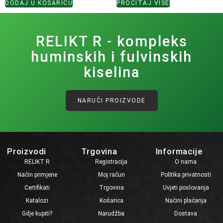
DODAJ U KOŠARICU
PROČITAJ VIŠE
RELIKT R - kompleks
huminskih i fulvinskih
kiselina
NARUČI PROIZVODE
Proizvodi
Trgovina
Informacije
RELIKT R
Registracija
O nama
Način primjene
Moj račun
Politika privatnosti
Certifikati
Trgovina
Uvjeti poslovanja
Katalozi
Košarica
Načini plaćanja
Gdje kupiti?
Narudžba
Dostava