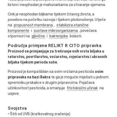
listovi i neophodan je mahunarkama za stvaranje sjemena.
Cink je neophodan biljkama tijekom čitavog života, a
posebno na početku razvoja i tijekom plodonošenja. Utječe
na
propusnost membrana
,
stabilizira stanične
komponente
i
sustave mikroorganizama
, povećava
otpornost na
gljivične
i
bakterijske
bolesti.
Područja primjene RELIKT R CITO pripravka
Proizvod se primjenjuje za tretiranje svih vrsta biljaka u
ratarstvu, povrtlarstvu, voćarstvu, cvjećarstvu i ukrasnih
biljaka tijekom perioda suše.
Proizvod je kompatibilan sa svim vrstama pesticida
osim
pripravaka na bazi Bakra
te ga je moguće miješati u jednom
spremniku prskalice s drugim pripravcima. Pojačava
učinkovitost pesticida, a smanjuje
fitotoksični učinak
na
usjeve.
Svojstva
• Štiti od UVB (kratkovalnog zračenja)