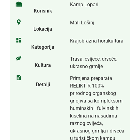
Kamp Lopari
Korisnik
Mali Lošinj
Lokacija
Krajobrazna hortikultura
Kategorija
Trava, cvijeće, drveće,
Kultura
ukrasno grmlje
Primjena preparata
Detalji
RELIKT R 100%
prirodnog organskog
gnojiva sa kompleksom
huminskih i fulvinskih
kiselina na nasadima
raznog cvijeća,
ukrasnog grmlja i drveća
u turističkom kampu