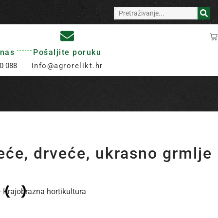
 nas
Pošaljite poruku
0 088
info@agrorelikt.hr
eće, drveće, ukrasno grmlje