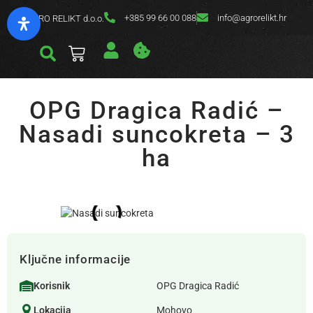
+385 99 66 00 088
info@agrorelikt.hr
AGRO RELIKT d.o.o.
OPG Dragica Radić –
Nasadi suncokreta – 3
ha
Ključne informacije
Korisnik
OPG Dragica Radić
Lokacija
Mohovo