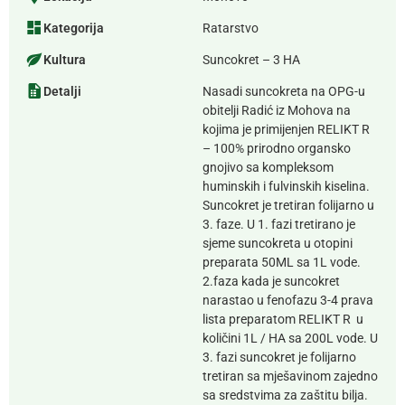
Kategorija
Ratarstvo
Kultura
Suncokret – 3 HA
Detalji
Nasadi suncokreta na OPG-u
obitelji Radić iz Mohova na
kojima je primijenjen RELIKT R
– 100% prirodno organsko
gnojivo sa kompleksom
huminskih i fulvinskih kiselina.
Suncokret je tretiran folijarno u
3. faze. U 1. fazi tretirano je
sjeme suncokreta u otopini
preparata 50ML sa 1L vode.
2.faza kada je suncokret
narastao u fenofazu 3-4 prava
lista preparatom RELIKT R u
količini 1L / HA sa 200L vode. U
3. fazi suncokret je folijarno
tretiran sa mješavinom zajedno
sa sredstvima za zaštitu bilja.