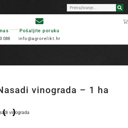
 nas
Pošaljite poruku
0 088
info@agrorelikt.hr
Nasadi vinograda – 1 ha