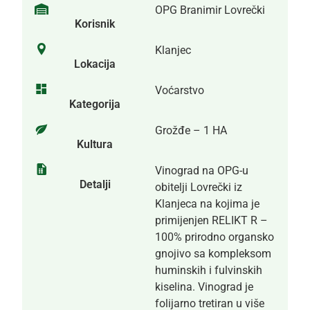
OPG Branimir Lovrečki
Korisnik
Klanjec
Lokacija
Voćarstvo
Kategorija
Grožđe – 1 HA
Kultura
Vinograd na OPG-u
Detalji
obitelji Lovrečki iz
Klanjeca na kojima je
primijenjen RELIKT R –
100% prirodno organsko
gnojivo sa kompleksom
huminskih i fulvinskih
kiselina. Vinograd je
folijarno tretiran u više